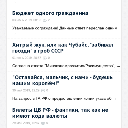
→
Бюджет одного гражданина
03 июнь 2019, 08:52
2
Уважаемые сограждане! Данные ответ переслан одним
→
Хитрый жук, или как Чубайс, "забивал
гвозди" в гроб СССР
01 июнь 2019, 20:37
0
Согласно ответа "Минэкономразвития/Росимущество",
→
"Оставайся, мальчик, с нами - будешь
нашим королём!"
30 май 2019, 12:29
0
На запрос в ГА РФ о предоставлении копии указа об
→
Билеты ЦБ РФ - фантики, так как не
имеют кода валюты
29 май 2019, 15:47
0