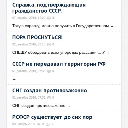
Справка, подтверждающая
гражданство СССР.
07 декабрь 2018, 12:20
3
Такую справку, можно получить в Государственном
→
ПОРА ПРОСНУТЬСЯ!
02 декабрь 2018, 23:15
0
СПЕШУ обрадовать всех упоротых расссиян ... У
→
СССР не передавал территории РФ
01 декабрь 2018, 07:33
0
→
СНГ создан противозаконно
01 декабрь 2018, 07:32
0
СНГ создан противозаконно
→
РСФСР существует до сих пор
09 ноябрь 2018, 16:58
3