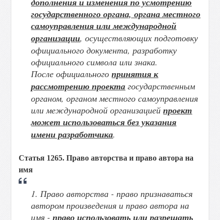
дополнения и изменения по усмотрению
государственного органа, органа местного
самоуправления или международной
организации
, осуществляющих подготовку
официального документа, разработку
официального символа или знака.
После официального
принятия к
рассмотрению проекта
государственным
органом, органом местного самоуправления
или международной организацией
проект
может использоваться без указания
имени разработчика
.
Статья 1265. Право авторства и право автора на
имя
1. Право авторства - право признаваться
автором произведения и право автора на
имя -
право использовать или разрешать