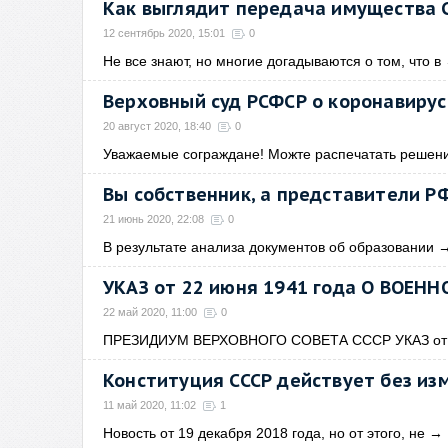
Как выглядит передача имущества 
12 сентябрь 2020, 15:01
0
Не все знают, но многие догадываются о том, что в
Верховный суд РСФСР о коронавирус
20 август 2020, 18:40
0
Уважаемые сограждане! Можте распечатать решен
Вы собственник, а представители РФ
21 июнь 2020, 22:08
0
В результате анализа документов об образовании
УКАЗ от 22 июня 1941 года О ВОЕ
22 май 2020, 11:00
0
ПРЕЗИДИУМ ВЕРХОВНОГО СОВЕТА СССР УКАЗ от 
Конституция СССР действует без из
11 май 2020, 11:02
1
Новость от 19 декабря 2018 года, но от этого, не
→