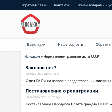
Обратная связь
Контакты
Обмен товарами и у
В закладки
Наша соц сеть
Обратная
Исполком
» Нормативно-правовые акты СССР
Законов нет?
08 июнь 2021, 21:49
0
Ответ ГА РФ на запрос о предоставлении заверенн
Постановление о репатриации
06 декабрь 2021, 15:52
0
Постановление Народного Совета граждан СССР