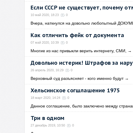
Если СССР не существует, почему от
10 май 2020, 18:23
0
Вчера, наткнулся на довольно любопытный ДОКУМ
Как отличить фейк от документа
07 май 2020, 10:39
0
Многие из нас привыкли верить интернету, СМИ,
→
Довольно истерик! Штрафов за нар
26 апрель 2020, 16:29
0
Верховный суд разъясняет - кого именно будут
→
Хельсинское согшлашение 1975
18 март 2020, 14:24
0
Данное соглашение, было заключено между стран
Три в одном
27 декабрь 2019, 10:50
0