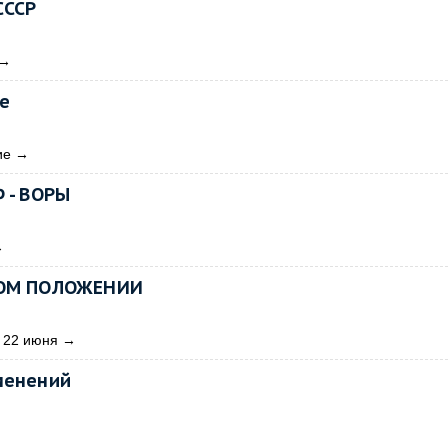
СССР
→
е
ие
→
 - ВОРЫ
→
ННОМ ПОЛОЖЕНИИ
22 июня
→
менений