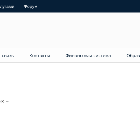
слугами
Форум
 связь
Контакты
Финансовая система
Образ
ых
→
→