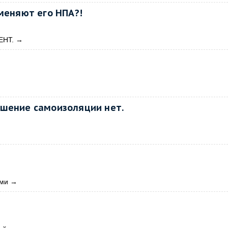
меняют его НПА?!
ЕНТ.
→
ушение самоизоляции нет.
ами
→